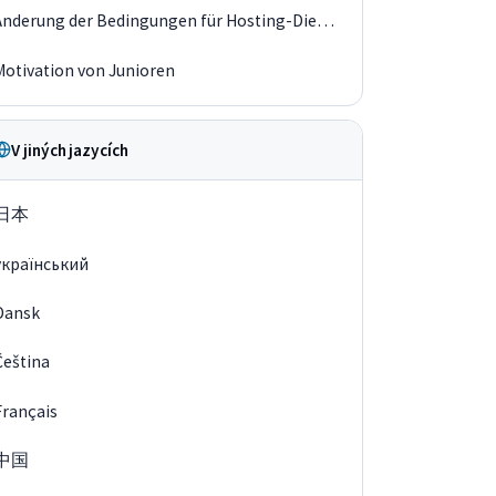
Änderung der Bedingungen für Hosting-Dienste
Motivation von Junioren
V jiných jazycích
日本
український
Dansk
Čeština
Français
中国