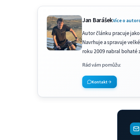
Jan Barášek
Více o autor
Autor článku pracuje jako 
Navrhuje a spravuje velké
roku 2009 nabral bohaté 
Rád vám pomůžu
:
Kontakt