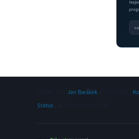
Nejle
prog
Články píše
Jan Barášek
© 2009-
2026
|
Ko
Status
|
Aktualizováno
:
...
|
de