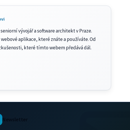
ovi
seniorní vývojář a software architekt v Praze.
 webové aplikace, které znáte a používáte. Od
zkušenosti, které tímto webem předává dál.
Newsletter