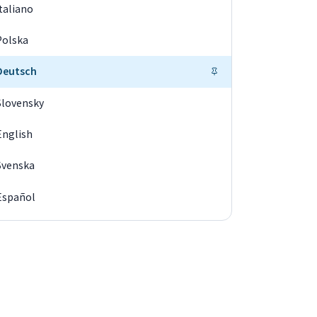
Italiano
Polska
Deutsch
Slovensky
English
Svenska
Español