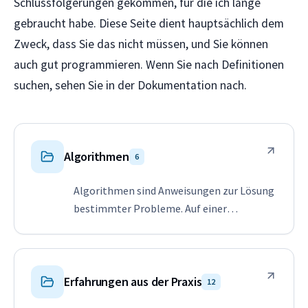
Schlussfolgerungen gekommen, für die ich lange
gebraucht habe. Diese Seite dient hauptsächlich dem
Zweck, dass Sie das nicht müssen, und Sie können
auch gut programmieren. Wenn Sie nach Definitionen
suchen, sehen Sie in der Dokumentation nach.
Algorithmen
6
Algorithmen sind Anweisungen zur Lösung
bestimmter Probleme. Auf einer
grundlegenden Ebene können wir uns
einen Algorithmus als ein Kochbuch
vorstellen, da er die Schritte zur
Herstellung eines fertigen Gerichts aus
Erfahrungen aus der Praxis
12
den eingegebenen Zutaten ziemlich…