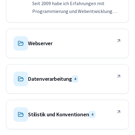
Seit 2009 habe ich Erfahrungen mit
Programmierung und Webentwicklung
gesammelt. Dieser Abschnitt enthält
Artikel und Beschreibungen verschiedener
Situationen, die ich in der Praxis erlebe. Ich
glaube, Sie werden sie nützlich finden.
Webserver
Datenverarbeitung
4
Stilistik und Konventionen
4