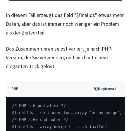
In diesem Fall erzeugt das Feld "$finalIds" etwas mehr
Daten, aber das ist immer noch weniger ein Problem
als der Zeitvorteil.
Das Zusammenführen selbst variiert je nach PHP-
Version, die Sie verwenden, und wird mit einem
eleganten Trick gelöst:
Kopírovat
PHP
/* PHP 5.6 und älter */
$finalIds = call_user_func_array('array_merge', $f
/* PHP 5.6+ und höher */
$finalIds = array_merge([], ...$finalIds);