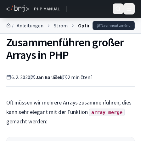
DOKUMENTACE
PHP MANUAL
Anleitungen
Strom
Optimierung der Leistung
/
Navrhnout změnu
Zusammenführen großer
Arrays in PHP
6. 2. 2020
Jan Barášek
2
min čtení
Oft müssen wir mehrere Arrays zusammenführen, dies
kann sehr elegant mit der Funktion
array_merge
gemacht werden: