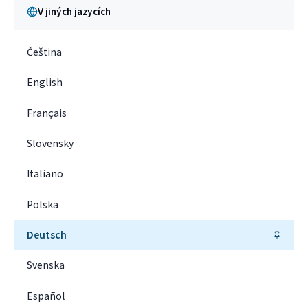
V jiných jazycích
Čeština
English
Français
Slovensky
Italiano
Polska
Deutsch
Svenska
Español