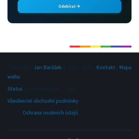
Odebírat
Články píše
Jan Barášek
© 2009-
2026
|
Kontakt
|
Mapa
webu
Status
|
Aktualizováno
:
...
|
de
Všeobecné obchodní podmínky
Ochrana osobních údajů