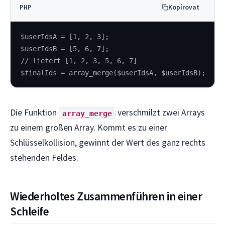
Kopírovat
PHP
$userIdsA = [1, 2, 3];
$userIdsB = [5, 6, 7];
// liefert [1, 2, 3, 5, 6, 7]
$finalIds = array_merge($userIdsA, $userIdsB);
Die Funktion
verschmilzt zwei Arrays
array_merge
zu einem großen Array. Kommt es zu einer
Schlüsselkollision, gewinnt der Wert des ganz rechts
stehenden Feldes.
Wiederholtes Zusammenführen in einer
Schleife