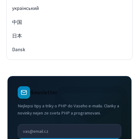
український
中国
日本
Dansk
Newsletter
Nejlepsi tipy a triky o PHP do Vaseho e-mailu. Clanky a
novinky nejen ze sveta PHP a programovani.