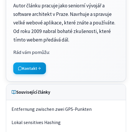
Autor článku pracuje jako seniorní vývojář a
software architekt v Praze. Navrhuje a spravuje
velké webové aplikace, které znáte a používáte.
Od roku 2009 nabral bohaté zkušenosti, které
tímto webem předává dál.
Rád vám pomůžu
:
Kontakt
Související články
Entfernung zwischen zwei GPS-Punkten
Lokal sensitives Hashing