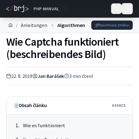
DOKUMENTACE
PHP MANUAL
Anleitungen
Algorithmen
/
Navrhnout změnu
Wie Captcha funktioniert
(beschreibendes Bild)
22. 8. 2019
Jan Barášek
3
min čtení
Obsah článku
4
SEKC
E
Wie es funktioniert