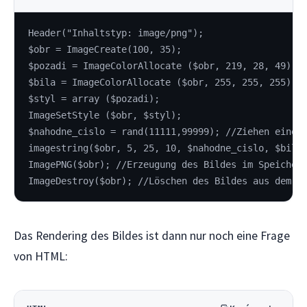
Header("Inhaltstyp: image/png");
$obr = ImageCreate(100, 35);
$pozadi = ImageColorAllocate ($obr, 219, 28, 49); 
$bila = ImageColorAllocate ($obr, 255, 255, 255); 
$styl = array ($pozadi);
ImageSetStyle ($obr, $styl);
$nahodne_cislo = rand(11111,99999); //Ziehen einer
imagestring($obr, 5, 25, 10, $nahodne_cislo, $bila
ImagePNG($obr); //Erzeugung des Bildes im Speicher
ImageDestroy($obr); //Löschen des Bildes aus dem S
Das Rendering des Bildes ist dann nur noch eine Frage
von HTML: