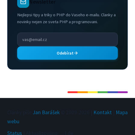
Newsletter
Nejlepsi tipy a triky o PHP do Vaseho e-mailu. Clanky a
novinky nejen ze sveta PHP a programovani.
Odebírat
Články píše
Jan Barášek
© 2009-
2026
|
Kontakt
|
Mapa
webu
Status
|
Aktualizováno
:
...
|
de