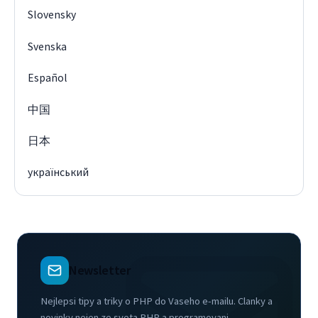
Slovensky
Svenska
Español
中国
日本
український
Newsletter
Nejlepsi tipy a triky o PHP do Vaseho e-mailu. Clanky a
novinky nejen ze sveta PHP a programovani.