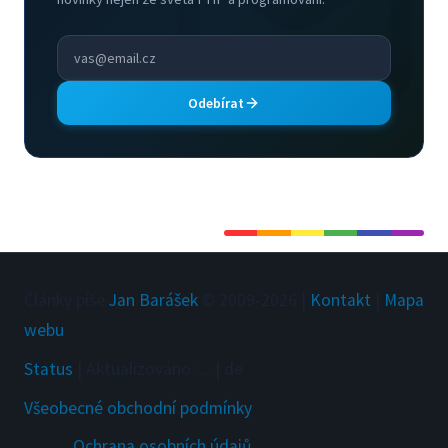
Odebírat
Články píše
Jan Barášek
© 2009-
2026
|
Kontakt
|
Mapa
webu
Status
|
Aktualizováno
:
...
|
de
Všeobecné obchodní podmínky
Ochrana osobních údajů