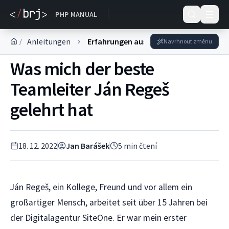
DOKUMENTACE
PHP MANUAL
Anleitungen
Erfahrungen aus der Praxis
/
Navrhnout změnu
Was mich der beste
Teamleiter Ján Regeš
gelehrt hat
18. 12. 2022
Jan Barášek
5
min čtení
Ján Regeš, ein Kollege, Freund und vor allem ein
großartiger Mensch, arbeitet seit über 15 Jahren bei
der Digitalagentur SiteOne. Er war mein erster