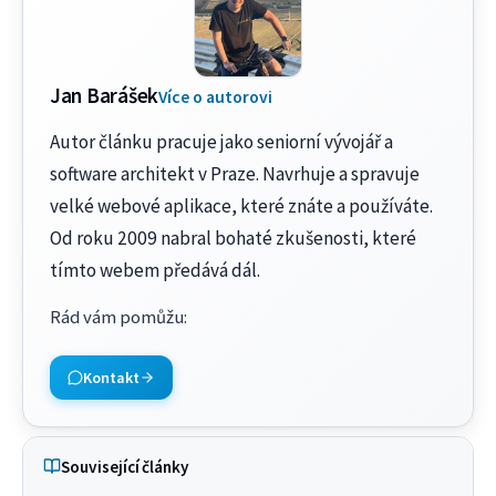
Jan Barášek
Více o autorovi
Autor článku pracuje jako seniorní vývojář a
software architekt v Praze. Navrhuje a spravuje
velké webové aplikace, které znáte a používáte.
Od roku 2009 nabral bohaté zkušenosti, které
tímto webem předává dál.
Rád vám pomůžu
:
Kontakt
Související články