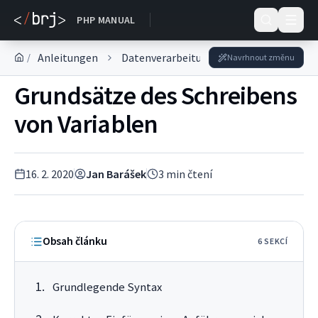
DOKUMENTACE
PHP MANUAL
Anleitungen
Datenverarbeitung
Variablen
/
Navrhnout změnu
Grundsätze des Schreibens
von Variablen
16. 2. 2020
Jan Barášek
3
min čtení
Obsah článku
6
SEKC
Í
Grundlegende Syntax