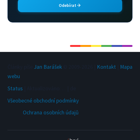
Odebírat
Články píše
Jan Barášek
© 2009-
2026
|
Kontakt
|
Mapa
webu
Status
|
Aktualizováno
:
...
|
de
Všeobecné obchodní podmínky
Ochrana osobních údajů