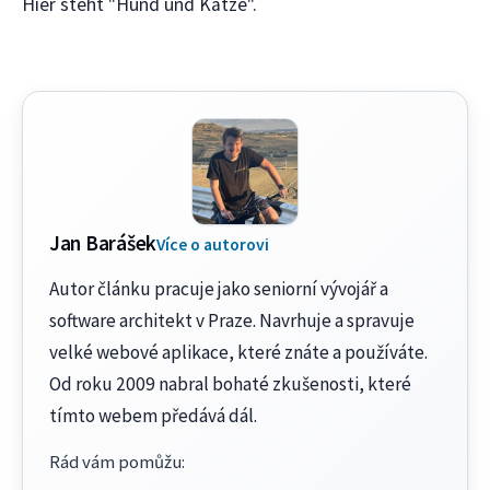
Hier steht "Hund und Katze".
Jan Barášek
Více o autorovi
Autor článku pracuje jako seniorní vývojář a
software architekt v Praze. Navrhuje a spravuje
velké webové aplikace, které znáte a používáte.
Od roku 2009 nabral bohaté zkušenosti, které
tímto webem předává dál.
Rád vám pomůžu
: