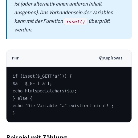
ist (oder alternativ einen anderen Inhalt
ausgeben). Das Vorhandensein der Variablen
kann mit der Funktion
überprüft
isset()
werden.
Kopírovat
PHP
if (isset($_GET['a'])) {
$a = $_GET['a'];
echo htmlspecialchars($a);
} else {
echo 'Die Variable "a" existiert nicht!';
}
Beispiel mit Zählung