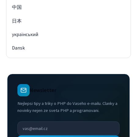
中国
日本
український
Dansk
Newsletter
Nejlepsi tipy a triky o PHP do Vaseho e-mailu. Clanky a
novinky nejen ze sveta PHP a programovani.