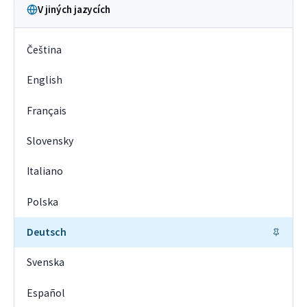
V jiných jazycích
Čeština
English
Français
Slovensky
Italiano
Polska
Deutsch
Svenska
Español