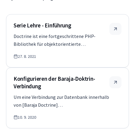
Serie Lehre - Einführung
Doctrine ist eine fortgeschrittene PHP-
Bibliothek für objektorientierte
Datenbankarbeit. Der Hauptzweck und das
27. 8. 2021
Ziel von Doctrine ist es, das
Datenbankschema mit Hilfe von
Datenentitäten zu beschreiben und die Daten
Konfigurieren der Baraja-Doktrin-
vollständig objektorientiert zu ma…
Verbindung
Um eine Verbindung zur Datenbank innerhalb
von [Baraja Doctrine]
(https://github.com/baraja-core/doctrine)
10. 9. 2020
herzustellen, müssen Sie die Neon-
Konfigurationsdatei verwenden, die ein